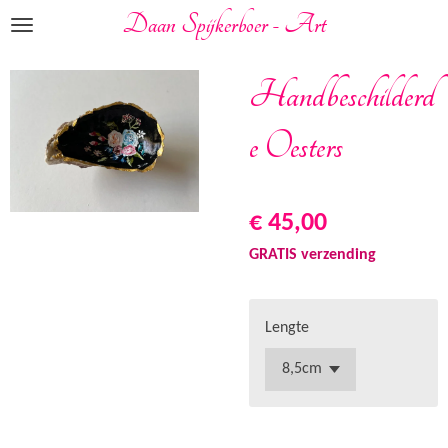
Daan Spijkerboer - Art
Ga
direct
naar
Handbeschilderd
de
hoofdinhoud
e Oesters
€ 45,00
GRATIS verzending
Lengte