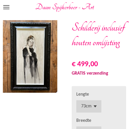
Daan Spijkerboer - Art
Ga
direct
naar
Schilderij inclusief
de
hoofdinhoud
houten omlijsting
€ 499,00
GRATIS verzending
Lengte
Breedte