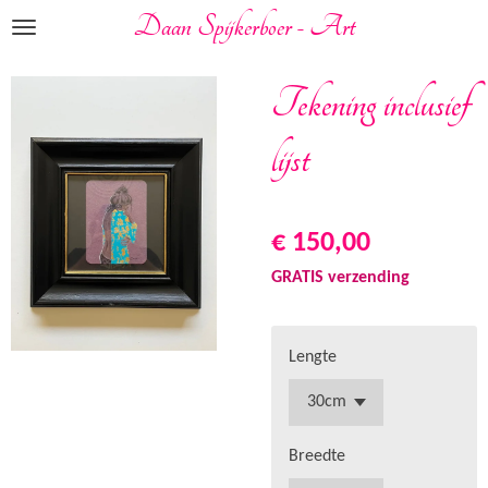
Daan Spijkerboer - Art
Ga
direct
naar
Tekening inclusief
de
hoofdinhoud
lijst
€ 150,00
GRATIS verzending
Lengte
Breedte