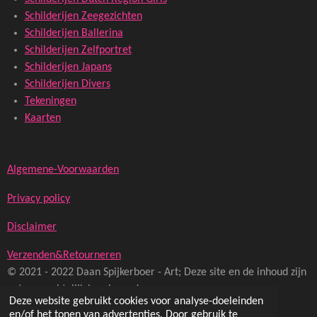
Schilderijen Zeegezichten
Schilderijen Ballerina
Schilderijen Zelfportret
Schilderijen Japans
Schilderijen Divers
Tekeningen
Kaarten
Algemene-Voorwaarden
Privacy policy
Disclaimer
Verzenden&Retourneren
© 2021 - 2022 Daan Spijkerboer - Art; Deze site en de inhoud zijn
auteursrechtelijk beschermd
Deze website gebruikt cookies voor analyse-doeleinden
Powered by
JouwWeb
en/of het tonen van advertenties. Door gebruik te