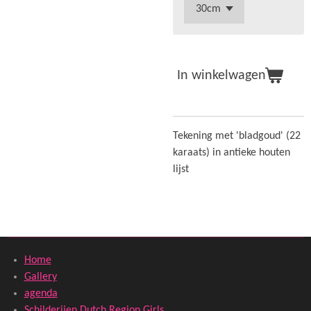
In winkelwagen
Tekening met 'bladgoud' (22
karaats) in antieke houten
lijst
Home
Gallery
agenda
Schilderijen Dutch Region Girls