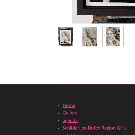
Home
Gallery
agenda
Schilderijen Dutch Region Girls