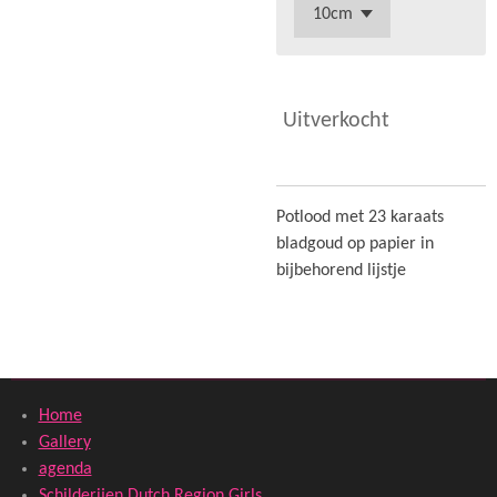
Uitverkocht
Potlood met 23 karaats
bladgoud op papier in
bijbehorend lijstje
Home
Gallery
agenda
Schilderijen Dutch Region Girls