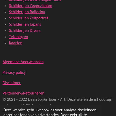
Schilderijen Zeegezichten
Schilderijen Ballerina
Schilderijen Zelfportret
Schilderijen Japans
Schilderijen Divers
Tekeningen
Kaarten
Algemene-Voorwaarden
Privacy policy
Disclaimer
Verzenden&Retourneren
© 2021 - 2022 Daan Spijkerboer - Art; Deze site en de inhoud zijn
auteursrechtelijk beschermd
Deze website gebruikt cookies voor analyse-doeleinden
Powered by
JouwWeb
en/of het tonen van advertenties. Door gebruik te