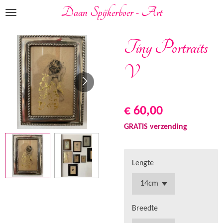
Daan Spijkerboer - Art
Ga
direct
naar
Tiny Portraits
de
hoofdinhoud
V
€ 60,00
GRATIS verzending
Lengte
Breedte